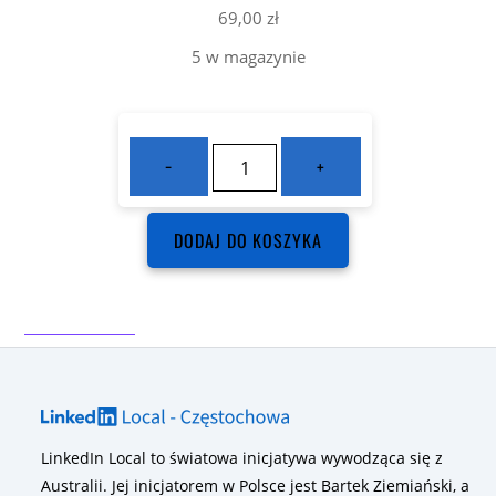
69,00
zł
5 w magazynie
ilość
Opłata
−
+
wejściowa
dla
DODAJ DO KOSZYKA
1
osoby
na
Linkedin
Local
Częstochowa
#WakacyjneSpotkanie
LinkedIn Local to światowa inicjatywa wywodząca się z
Australii. Jej inicjatorem w Polsce jest Bartek Ziemiański, a