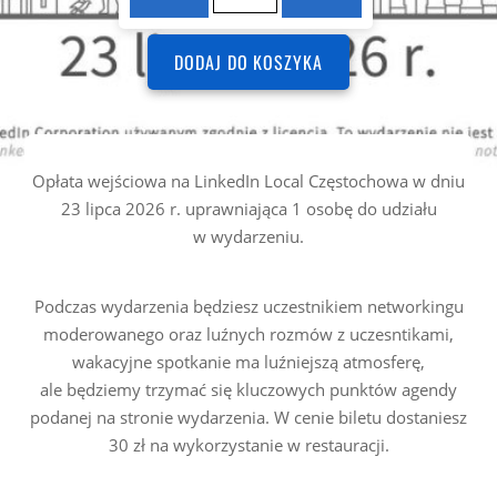
wejściowa
dla
DODAJ DO KOSZYKA
1
osoby
na
Linkedin
Local
Opłata wejściowa na LinkedIn Local Częstochowa w dniu
Częstochowa
23 lipca 2026 r. uprawniająca 1 osobę do udziału
#WakacyjneSpotkanie
w wydarzeniu.
Podczas wydarzenia będziesz uczestnikiem networkingu
moderowanego oraz luźnych rozmów z uczesntikami,
wakacyjne spotkanie ma luźniejszą atmosferę,
ale będziemy trzymać się kluczowych punktów agendy
podanej na stronie wydarzenia. W cenie biletu dostaniesz
30 zł na wykorzystanie w restauracji.