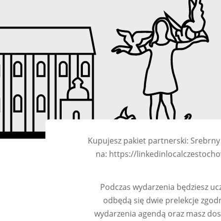
Kupujesz pakiet partnerski: Srebrny
na: https://linkedinlocalczestoc
Podczas wydarzenia będziesz uc
odbędą się dwie prelekcje zgod
wydarzenia agendą oraz masz dos