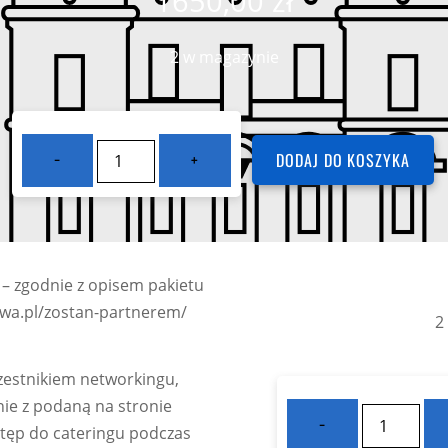
1650,00
zł
2 w magazynie
ilość
−
+
DODAJ DO KOSZYKA
Partner
LLC:
Srebrny
 – zgodnie z opisem pakietu
howa.pl/zostan-partnerem/
2
zestnikiem networkingu,
ilość
nie z podaną na stronie
−
Partner
tęp do cateringu podczas