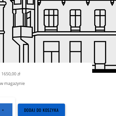
1650,00
zł
 w magazynie
+
DODAJ DO KOSZYKA