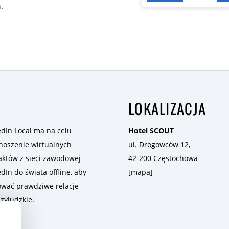
LLC:
.
Srebrny
LOKALIZACJA
edIn Local ma na celu
Hotel SCOUT
noszenie wirtualnych
ul. Drogowców 12,
aktów z sieci zawodowej
42-200 Częstochowa
dIn do świata offline, aby
[
mapa
]
wać prawdziwe relacje
zyludzkie.