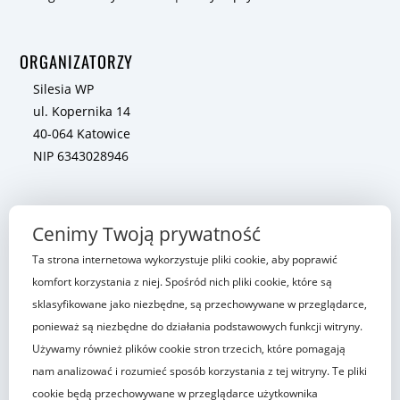
ORGANIZATORZY
Silesia WP
ul. Kopernika 14
40-064 Katowice
NIP 6343028946
Complex Solution Szymon Kryczka
Cenimy Twoją prywatność
ul. Jesienna 44
Ta strona internetowa wykorzystuje pliki cookie, aby poprawić
42-200 Częstochowa
komfort korzystania z niej. Spośród nich pliki cookie, które są
NIP: 5732702282
sklasyfikowane jako niezbędne, są przechowywane w przeglądarce,
ponieważ są niezbędne do działania podstawowych funkcji witryny.
Używamy również plików cookie stron trzecich, które pomagają
Copyright © 2025 LinkedIn Local Częstochowa. All Right
nam analizować i rozumieć sposób korzystania z tej witryny. Te pliki
Reserved.
cookie będą przechowywane w przeglądarce użytkownika