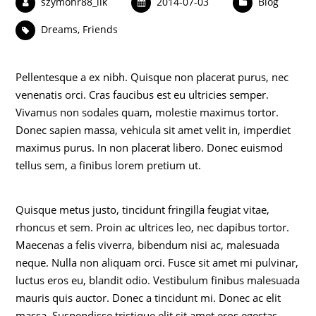
szymonr88_llk
2014-07-03
Blog
Dreams
,
Friends
Pellentesque a ex nibh. Quisque non placerat purus, nec
venenatis orci. Cras faucibus est eu ultricies semper.
Vivamus non sodales quam, molestie maximus tortor.
Donec sapien massa, vehicula sit amet velit in, imperdiet
maximus purus. In non placerat libero. Donec euismod
tellus sem, a finibus lorem pretium ut.
Quisque metus justo, tincidunt fringilla feugiat vitae,
rhoncus et sem. Proin ac ultrices leo, nec dapibus tortor.
Maecenas a felis viverra, bibendum nisi ac, malesuada
neque. Nulla non aliquam orci. Fusce sit amet mi pulvinar,
luctus eros eu, blandit odio. Vestibulum finibus malesuada
mauris quis auctor. Donec a tincidunt mi. Donec ac elit
massa. Suspendisse tristique elit sit amet eros egestas